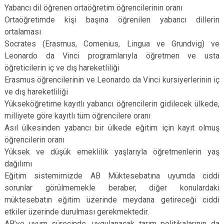
Yabancı dil öğrenen ortaöğretim öğrencilerinin oranı
Ortaöğretimde kişi başına öğrenilen yabancı dillerin
ortalaması
Socrates (Erasmus, Comenius, Lingua ve Grundvig) ve
Leonardo da Vinci programlarıyla öğretmen ve usta
öğreticilerin iç ve dış hareketliliği
Erasmus öğrencilerinin ve Leonardo da Vinci kursiyerlerinin iç
ve dış hareketliliği
Yükseköğretime kayıtlı yabancı öğrencilerin gidilecek ülkede,
milliyete göre kayıtlı tüm öğrencilere oranı
Asıl ülkesinden yabancı bir ülkede eğitim için kayıt olmuş
öğrencilerin oranı
Yüksek ve düşük emeklilik yaşlarıyla öğretmenlerin yaş
dağılımı
Eğitim sistemimizde AB Müktesebatına uyumda ciddi
sorunlar görülmemekle beraber, diğer konulardaki
müktesebatın eğitim üzerinde meydana getireceği ciddi
etkiler üzerinde durulması gerekmektedir.
AB’ye uyum sürecinde, uygulanacak tarım politikalarının da