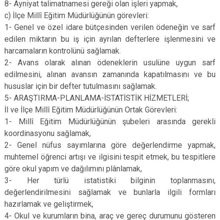
8- Ayniyat talimatnamesi gereği olan işleri yapmak,
c) İlçe Millî Eğitim Müdürlüğünün görevleri:
1- Genel ve özel idare bütçesinden verilen ödeneğin ve sarf
edilen miktarın bu iş için ayrılan defterlere işlenmesini ve
harcamaların kontrolünü sağlamak.
2- Avans olarak alınan ödeneklerin usulüne uygun sarf
edilmesini, alınan avansın zamanında kapatılmasını ve bu
hususlar için bir defter tutulmasını sağlamak.
5- ARAŞTIRMA-PLANLAMA-İSTATİSTİK HİZMETLERİ;
İl ve İlçe Millî Eğitim Müdürlüğünün Ortak Görevleri:
1- Millî Eğitim Müdürlüğünün şubeleri arasında gerekli
koordinasyonu sağlamak,
2- Genel nüfus sayımlarına göre değerlendirme yapmak,
muhtemel öğrenci artışı ve ilgisini tespit etmek, bu tespitlere
göre okul yapım ve dağılımını plânlamak,
3- Her türlü istatistiki bilginin toplanmasını,
değerlendirilmesini sağlamak ve bunlarla ilgili formları
hazırlamak ve geliştirmek,
4- Okul ve kurumların bina, araç ve gereç durumunu gösteren