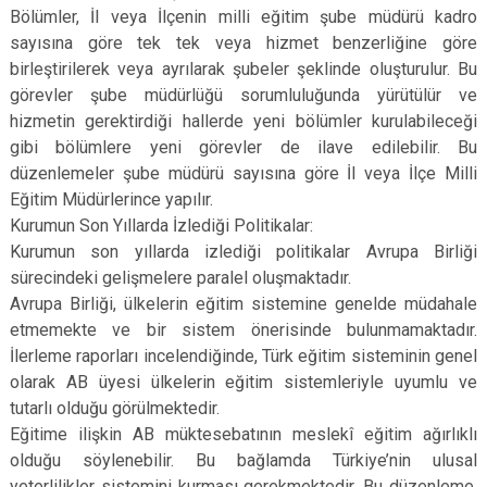
Bölümler, İl veya İlçenin milli eğitim şube müdürü kadro
sayısına göre tek tek veya hizmet benzerliğine göre
birleştirilerek veya ayrılarak şubeler şeklinde oluşturulur. Bu
görevler şube müdürlüğü sorumluluğunda yürütülür ve
hizmetin gerektirdiği hallerde yeni bölümler kurulabileceği
gibi bölümlere yeni görevler de ilave edilebilir. Bu
düzenlemeler şube müdürü sayısına göre İl veya İlçe Milli
Eğitim Müdürlerince yapılır.
Kurumun Son Yıllarda İzlediği Politikalar:
Kurumun son yıllarda izlediği politikalar Avrupa Birliği
sürecindeki gelişmelere paralel oluşmaktadır.
Avrupa Birliği, ülkelerin eğitim sistemine genelde müdahale
etmemekte ve bir sistem önerisinde bulunmamaktadır.
İlerleme raporları incelendiğinde, Türk eğitim sisteminin genel
olarak AB üyesi ülkelerin eğitim sistemleriyle uyumlu ve
tutarlı olduğu görülmektedir.
Eğitime ilişkin AB müktesebatının meslekî eğitim ağırlıklı
olduğu söylenebilir. Bu bağlamda Türkiye’nin ulusal
yeterlilikler sistemini kurması gerekmektedir. Bu düzenleme,