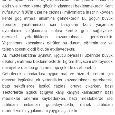
etkisiyle, kırdan kente göçün hızlanması beklenmektedir. Kent
nüfusunun %80’in üzerine çıkması, milyonlarca insanın köyden
kente göç etmesi anlamına gelmektedir. Bu göçün büyük
sorunlar yaratmaması için bireylerin kent yaşamına
uyumlarının sağlanması, onlara kentte gelir sağlayacak
meslekî yeterliliklerin kazandırılması gerekecektir.
Yaşanılması kaçınılmaz görülen bu durum, eğitimin arz ve
talep yapısını ciddi ölçüde etkileyecektir.
AB müktesebatına uyumun, işgücü piyasası üzerinde büyük
etkiler yaratması beklenmektedir. Eğitim ihtiyacını etkileyecek
mahiyette olan bu gelişmeler şu şekilde özetlenebilir:
Getirilecek standartlara uygun mal ve hizmet üretimi için
mevcut işgücüne ek yeterlilikler kazandırılması gerekecek,
bazı sektörlerde işgücü fazlası ortaya çıkarken, bazı
sektörlerde işgücü açığıyla karşı karşıya kalınacaktır; bazı
meslekler önemini kaybederken, bazı mesleklerde ise
istihdam imkanları genişleyecektir; esnek istihdam
modellerinin uygulanması yaygınlaşacaktır.