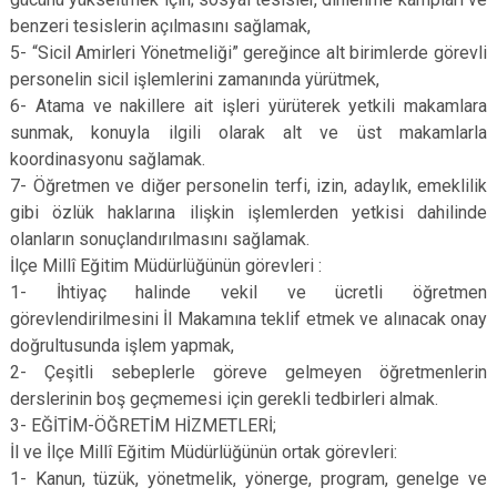
benzeri tesislerin açılmasını sağlamak,
5- “Sicil Amirleri Yönetmeliği” gereğince alt birimlerde görevli
personelin sicil işlemlerini zamanında yürütmek,
6- Atama ve nakillere ait işleri yürüterek yetkili makamlara
sunmak, konuyla ilgili olarak alt ve üst makamlarla
koordinasyonu sağlamak.
7- Öğretmen ve diğer personelin terfi, izin, adaylık, emeklilik
gibi özlük haklarına ilişkin işlemlerden yetkisi dahilinde
olanların sonuçlandırılmasını sağlamak.
İlçe Millî Eğitim Müdürlüğünün görevleri :
1- İhtiyaç halinde vekil ve ücretli öğretmen
görevlendirilmesini İl Makamına teklif etmek ve alınacak onay
doğrultusunda işlem yapmak,
2- Çeşitli sebeplerle göreve gelmeyen öğretmenlerin
derslerinin boş geçmemesi için gerekli tedbirleri almak.
3- EĞİTİM-ÖĞRETİM HİZMETLERİ;
İl ve İlçe Millî Eğitim Müdürlüğünün ortak görevleri:
1- Kanun, tüzük, yönetmelik, yönerge, program, genelge ve