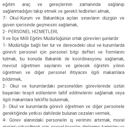
eğitim araç ve gereçlerinin zamanında sağlanıp
sağlanmadığını takip etmek ve gerekli tedbirleri almak,
7- Okul-Kurum ve Bakanlıkça açılan sınavların düzgün ve
güven içerisinde geçmesini sağlamak,
2- PERSONEL HİZMETLERİ;
İl ve İlçe Millî Eğitim Müdürlüğünün ortak görevleri şunlardır:
1- Müdürlüğe bağlı her tür ve derecedeki okul ve kurumlarda
görevli personel için personel bilgi defteri ve formlarını
tutmak, bu konuda Bakanlık ile koordinasyonu sağlamak,
mevcut öğretmen sayılarını ve gelecek öğretim yılının
öğretmen ve diğer personel ihtiyacını ilgili makamlara
bildirmek,
2- Okul ve kurumlardaki personelden görevlerinde üstün
başarıları tespit edilenlerin taltif edilmelerini sağlamak veya
ilgili makamlara teklifte bulunmak,
3- Okul ve kurumlarda görevli öğretmen ve diğer personele
gerektiğinde yetkisi dahilinde bulunan cezaları vermek,
4- Görev alanındaki personelin iş verimini artırmak, moral
gücünü yükseltmek için; sosyal tesisler, dinlenme kampları ve