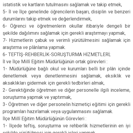
istatistik ve kartların tutulmasını sağlamak ve takip etmek,
5- İl ve İlçe genelinde öğrencilerin başarı, disiplin ve benzeri
durumlarını takip etmek ve değerlendirmek,
6- Öğrenci ve öğretmenlerin okullar itibariyle dengeli bir
şekilde dağılımını sağlamak için gerekli araştırmayı yapmak,
7- Hizmetlerin çabuk ve verimli yürütülmesini sağlamak için
araştırma ve plânlama yapmak.
6- TEFTİŞ-REHBERLİK-SORUŞTURMA HİZMETLERİ;
İl ve İlçe Millî Eğitim Müdürlüğünün ortak görevleri :
1- Müdürlüğüne bağlı okul ve kurumları belli bir plân içinde
denetlemek veya denetlenmesini sağlamak, eksiklik ve
aksaklıkları gidermek için gerekli tedbirleri almak,
2- Gerektiğinde öğretmen ve diğer personelle ilgili inceleme,
soruşturma yapmak ve yaptırmak,
3- Öğretmen ve diğer personelin hizmetiçi eğitimi için gerekli
programları hazırlamak veya uygulanmasını sağlamak.
İlçe Millî Eğitim Müdürlüğünün Görevleri :
1- İlçede teftiş, soruşturma ve rehberlik hizmetlerinin en iyi
şekilde yürütülmesi için gerekli işleri yapmak,