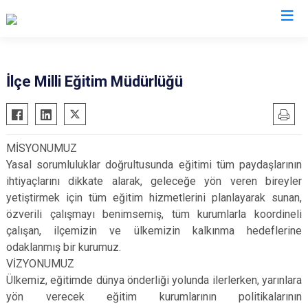
Bursa
İlçe Milli Eğitim Müdürlüğü
Büyükorhan
Mustafakemalpaşa
Gemlik
Mudanya
MİSYONUMUZ
Gürsu
Nilüfer
Yasal sorumluluklar doğrultusunda eğitimi tüm paydaşlarının
Harmancık
Orhaneli
ihtiyaçlarını dikkate alarak, geleceğe yön veren bireyler
İnegöl
Orhangazi
yetiştirmek için tüm eğitim hizmetlerini planlayarak sunan,
özverili çalışmayı benimsemiş, tüm kurumlarla koordineli
İznik
Osmangazi
çalışan, ilçemizin ve ülkemizin kalkınma hedeflerine
Karacabey
Yenişehir
odaklanmış bir kurumuz.
Keles
Yıldırım
VİZYONUMUZ
Kestel
Ülkemiz, eğitimde dünya önderliği yolunda ilerlerken, yarınlara
yön verecek eğitim kurumlarının politikalarının