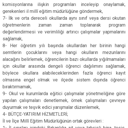
komisyonlarına ilişkin programları inceleyip onaylamak,
gerekenleri il millî eğitim müdürlüğüne göndermek,
7- İlk ve orta dereceli okullarda aynı sınıf veya dersi okutan
öğretmenlerin zaman zaman toplanarak program
değerlendirmesi ve verimliliği artırıcı çalışmalar yapmalarını
sağlamak,
8- Her öğretim yılı başında okullardan her birinin hangi
semtlerin çocuklarını veya hangi okulların mezunlarını
alacağını belirlemek, öğrencilerin bazı okullarda yığılmamaları
için okullar arasında dengeli öğrenci dağılımını sağlamak,
böylece okullara alabileceklerinden fazla öğrenci kayıt
olmasına engel olmak ve ilçede sistem dışında öğrenci
bıraktırmamak,
9- Okul ve kurumlarda eğitici çalışmalar yönetmeliğine göre
yapılan çalışmaları denetlemek, örnek çalışmaları çevreye
duyurmak ve teşvik edici yarışmalar düzenlemek,
4- BÜTÇE-YATIRIM HİZMETLERİ;
İl ve İlçe Millî Eğitim Müdürlüğünün ortak görevleri :
1- İl sınırları içindeki Bakanlığa ait veya tahsisli bina, tesis,