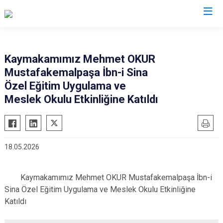
Bursa
Kaymakamımız Mehmet OKUR
Mustafakemalpaşa İbn-i Sina
Büyükorhan
Mustafakemalpaşa
Özel Eğitim Uygulama ve
Gemlik
Mudanya
Meslek Okulu Etkinliğine Katıldı
Gürsu
Nilüfer
Harmancık
Orhaneli
İnegöl
Orhangazi
18.05.2026
İznik
Osmangazi
Karacabey
Yenişehir
Kaymakamımız Mehmet OKUR Mustafakemalpaşa İbn-i
Keles
Yıldırım
Sina Özel Eğitim Uygulama ve Meslek Okulu Etkinliğine
Katıldı
Kestel