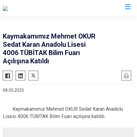
Bursa
Kaymakamımız Mehmet OKUR
Sedat Karan Anadolu Lisesi
Büyükorhan
Mustafakemalpaşa
4006 TÜBİTAK Bilim Fuarı
Gemlik
Mudanya
Açılışına Katıldı
Gürsu
Nilüfer
Harmancık
Orhaneli
İnegöl
Orhangazi
08.05.2025
İznik
Osmangazi
Karacabey
Yenişehir
Kaymakamımız Mehmet OKUR Sedat Karan Anadolu
Keles
Yıldırım
Lisesi 4006 TÜBİTAK Bilim Fuarı açılışına katıldı.
Kestel