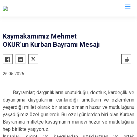
Bursa
Kaymakamımız Mehmet
OKUR’un Kurban Bayramı Mesajı
Büyükorhan
Mustafakemalpaşa
Gemlik
Mudanya
Gürsu
Nilüfer
26.05.2026
Harmancık
Orhaneli
İnegöl
Orhangazi
Bayramlar; dargınlıkların unutulduğu, dostluk, kardeşlik ve
İznik
Osmangazi
dayanışma duygularının canlandığı, umutların ve özlemlerin
Karacabey
Yenişehir
yeşerdiği millet olarak bir arada olmanın huzur ve mutluluğunu
Keles
yaşadığımız özel günlerdir. Bu özel günlerden biri olan Kurban
Yıldırım
Bayramına milletçe kavuşmanın manevi huzur ve mutluluğunu
Kestel
hep birlikte yaşıyoruz.
İnsanları sıkıntı ve kaygılardan uzaklaştıran ve ortak