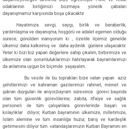
odaklarının birliğimizi bozmaya yönelik çabaları
dayanışmamız karşısında boşa çıkacaktır.
Hayatımıza sevgi, saygı, birlik ve beraberlik,
yardımlaşma ve dayanışma, hoşgörü ve adalet egemen olduğu
sürece, gönülden inanıyorum ki , özelde ilçemiz genelde
ülkemiz daha kalkınmış ve daha aydınlık günlere ulaşacaktır.
Yeter ki bizi biz yapan değerlere sahip çıkalım, birbirimize ve
ülkemize olan sorumluluklarımızı hatırlayarak bayramlarımızı
da anlamına uygun bir biçimde yaşayalım.
Bu vesile ile bu toprakları bize vatan yapan aziz
şehitlerimizi ve kahraman gazilerimizi rahmet, minnet ve
şükran duyguları ile anıyor,
bayram süresince görevi başında
olan tüm güvenlik görevlilerine, zabıta, itfaiye ve sağlık
personeli ile tüm çalışanlara görevlerinde başarı ve
kolaylıklar diliyor,
Kurban bayramının ülkemize, milletimize,
İslam alemine ve tüm insanlığa huzur, barış ve kardeşlik
getirmesini diliyor tüm vatandaşlarımızın Kurban Bayramını en