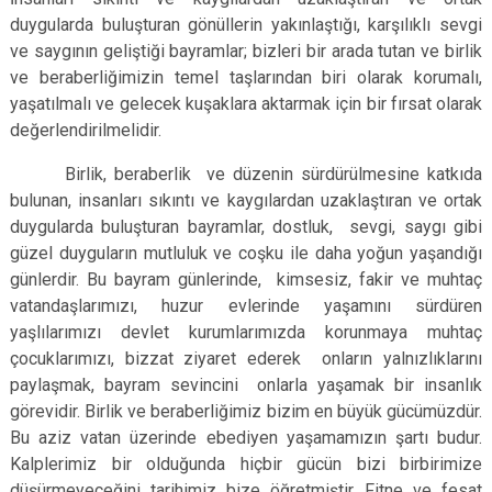
duygularda buluşturan gönüllerin yakınlaştığı, karşılıklı sevgi
ve saygının geliştiği bayramlar; bizleri bir arada tutan ve birlik
ve beraberliğimizin temel taşlarından biri olarak korumalı,
yaşatılmalı ve gelecek kuşaklara aktarmak için bir fırsat olarak
değerlendirilmelidir.
Birlik, beraberlik ve düzenin sürdürülmesine katkıda
bulunan, insanları sıkıntı ve kaygılardan uzaklaştıran ve ortak
duygularda buluşturan bayramlar, dostluk, sevgi, saygı gibi
güzel duyguların mutluluk ve coşku ile daha yoğun yaşandığı
günlerdir.
Bu bayram günlerinde, kimsesiz, fakir ve muhtaç
vatandaşlarımızı, huzur evlerinde yaşamını sürdüren
yaşlılarımızı devlet kurumlarımızda korunmaya muhtaç
çocuklarımızı, bizzat ziyaret ederek onların yalnızlıklarını
paylaşmak, bayram sevincini onlarla yaşamak bir insanlık
görevidir.
Birlik ve beraberliğimiz bizim en büyük gücümüzdür.
Bu aziz vatan üzerinde ebediyen yaşamamızın şartı budur.
Kalplerimiz bir olduğunda hiçbir gücün bizi birbirimize
düşürmeyeceğini tarihimiz bize öğretmiştir. Fitne ve fesat